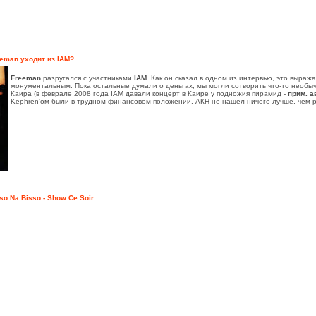
eman уходит из IAM?
Freeman
разругался с участниками
IAM
. Как он сказал в одном из интервью, это выра
монументальным. Пока остальные думали о деньгах, мы могли сотворить что-то необыч
Каира (в феврале 2008 года IAM давали концерт в Каире у подножия пирамид -
прим. а
Kephren'ом были в трудном финансовом положении. АКН не нашел ничего лучше, чем рас
so Na Bisso - Show Ce Soir