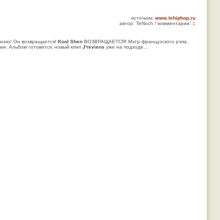
источник:
www.lehiphop.ru
автор: TeNoch / комментарии:
1
лизко! Он возвращается!
Kool Shen
ВОЗВРАЩАЕТСЯ! Мэтр французского рэпа,
ии. Альбом готовится, новый клип
J'reviens
уже на подходе...