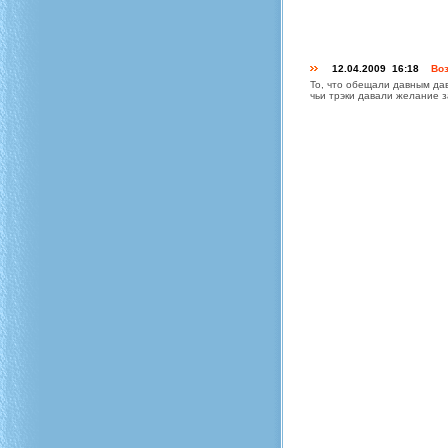
12.04.2009 16:18
Воз
То, что обещали давным дав
чьи трэки давали желание 