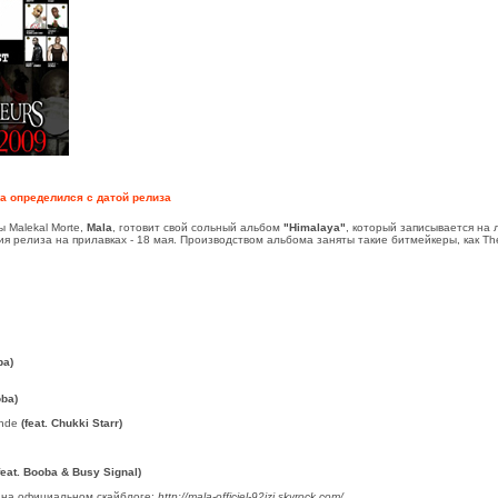
a определился с датой релиза
ы Malekal Morte,
Mala
, готовит свой сольный альбом
"Himalaya"
, который записывается на 
ия релиза на прилавках - 18 мая. Производством альбома заняты такие битмейкеры, как The
ba)
oba)
onde
(feat. Chukki Starr)
feat. Booba & Busy Signal)
 на официальном скайблоге:
http://mala-officiel-92izi.skyrock.com/