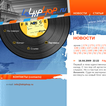
НОВОСТИ
СТАТЬИ
На главную
НОВОСТИ
Контакт
Партнеры
архив: |
174
|
173
|
172
|
17
139
|
138
|
137
|
136
|
135
|
Ссылки
|
102
|
101
|
100
|
99
|
98
|
9
56
|
55
|
54
|
53
|
52
|
51
|
5
16.04.2009 22:22
Fdy
Первый и пока единственны
назад. С тех пор об артист
слышно. Но к счастью его и
Assassin
. Судя по материа
взглянуть на новый блог м
КОНТАКТЫ (contacts)
e-mail:
info@lehiphop.ru