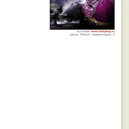
источник:
www.lehiphop.ru
автор: TeNoch / комментарии:
0