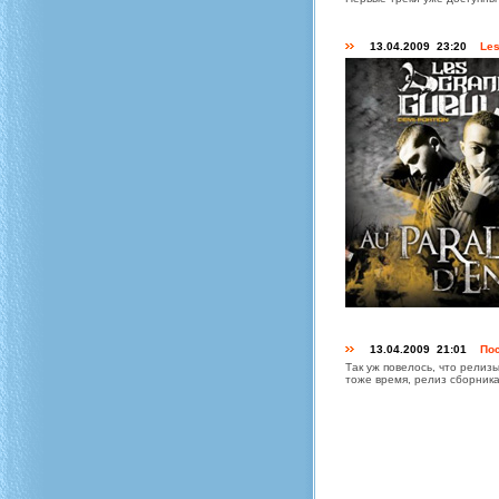
13.04.2009 23:20
Les
13.04.2009 21:01
Пос
Так уж повелось, что релиз
тоже время, релиз сборник