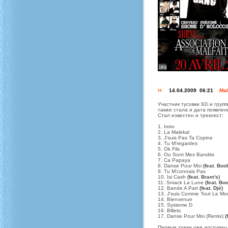
14.04.2009 06:21
Mal
Участник тусовки 92i и групп
также стала и дата появлен
Стал известен и треклист:
1. Intro
2. La Malekal
3. J'suis Pas Ta Copine
4. Tu M'regardes
5. Ok Fils
6. Ou Sont Mes Bandits
7. Ca Papaya
8. Danse Pour Moi
(feat. Boo
9. Tu M'connais Pas
10. Isi Cash
(feat. Bram's)
11. Smack La Lune
(feat. Bo
12. Bande A Part
(feat. Djé)
13. J'suis Comme Tout Le M
14. Bienvenue
15. Systeme D
16. Billets
17. Danse Pour Moi (Remix)
(
Первые треки уже доступны