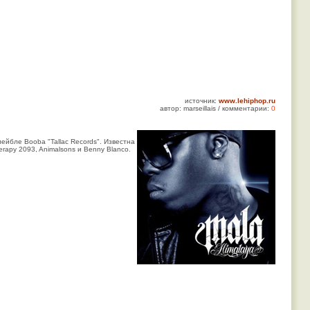
источник:
www.lehiphop.ru
автор: marseillais / комментарии:
0
лейбле Booba "Tallac Records". Известна
rapy 2093, Animalsons и Benny Blanco.