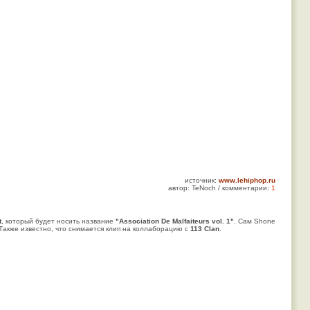
источник:
www.lehiphop.ru
автор: TeNoch / комментарии:
1
t
, который будет носить название
"Association De Malfaiteurs vol. 1"
. Сам Shone
 Также известно, что снимается клип на коллаборацию с
113 Clan
.