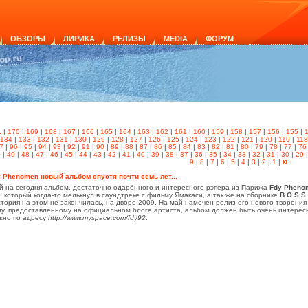
ОБЗОРЫ
ЛИРИКА
РЕЛИЗЫ
MEDIA
ФОРУМ
1
|
170
|
169
|
168
|
167
|
166
|
165
|
164
|
163
|
162
|
161
|
160
|
159
|
158
|
157
|
156
|
155
|
134
|
133
|
132
|
131
|
130
|
129
|
128
|
127
|
126
|
125
|
124
|
123
|
122
|
121
|
120
|
119
|
118
7
|
96
|
95
|
94
|
93
|
92
|
91
|
90
|
89
|
88
|
87
|
86
|
85
|
84
|
83
|
82
|
81
|
80
|
79
|
78
|
77
|
76
0
|
49
|
48
|
47
|
46
|
45
|
44
|
43
|
42
|
41
|
40
|
39
|
38
|
37
|
36
|
35
|
34
|
33
|
32
|
31
|
30
|
29
9
|
8
|
7
|
6
|
5
|
4
|
3
|
2
|
1
|
 Phenomen новый альбом спустя почти семь лет...
й на сегодня альбом, достаточно одарённого и интересного рэпера из Парижа
Fdy Pheno
е, который когда-то мелькнул в саундтреке с фильму Ямакаси, а так же на сборнике
B.O.S.S.
стория на этом не закончилась, на дворе 2009. На май намечен релиз его нового творени
лу, предоставленному на официальном блоге артиста, альбом должен быть очень интерес
ожно по адресу
http://www.myspace.com/fdy92
.