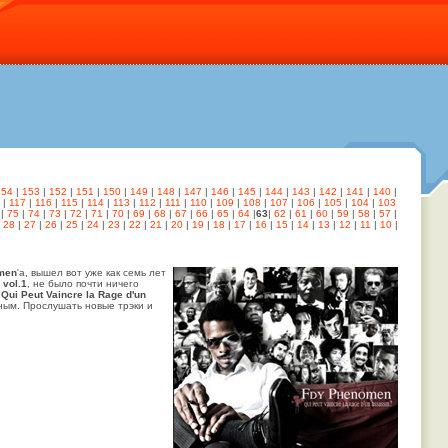
154
|
153
|
152
|
151
|
150
|
149
|
148
|
147
|
146
|
145
|
144
|
143
|
142
|
141
|
140
|
|
117
|
116
|
115
|
114
|
113
|
112
|
111
|
110
|
109
|
108
|
107
|
106
|
105
|
104
|
103
|
75
|
74
|
73
|
72
|
71
|
70
|
69
|
68
|
67
|
66
|
65
|
64
|
63
|
62
|
61
|
60
|
59
|
58
|
57
|
|
28
|
27
|
26
|
25
|
24
|
23
|
22
|
21
|
20
|
19
|
18
|
17
|
16
|
15
|
14
|
13
|
12
|
11
|
10
|
men
'а, вышел вот уже как семь лет
 vol.1
, не было почти ничего
я
Qui Peut Vaincre la Rage d'un
ным. Прослушать новые трэки и