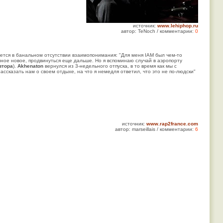
источник:
www.lehiphop.ru
автор: TeNoch / комментарии:
0
жается в банальном отсутствии взаимопонимания: "Для меня IAM был чем-то
ное новое, продвинуться еще дальше. Но я вспоминаю случай в аэропорту
втора
).
Akhenaton
вернулся из 3-недельного отпуска, в то время как мы с
сказать нам о своем отдыхе, на что я немедля ответил, что это не по-людски"
источник:
www.rap2france.com
автор: marseillais / комментарии:
6