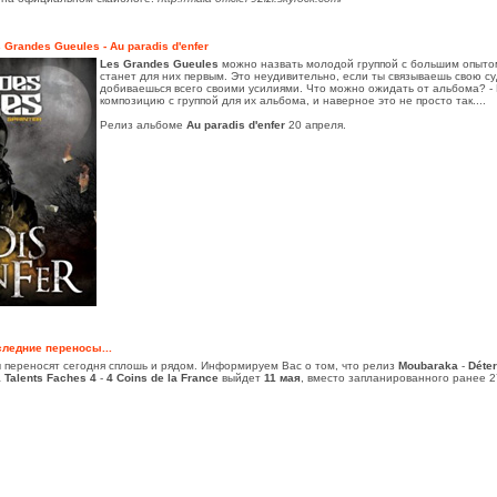
 Grandes Gueules - Au paradis d'enfer
Les Grandes Gueules
можно назвать молодой группой с большим опытом
станет для них первым. Это неудивительно, если ты связываешь свою су
добиваешься всего своими усилиями. Что можно ожидать от альбома? - Н
композицию с группой для их альбома, и наверное это не просто так....
Релиз альбоме
Au paradis d'enfer
20 апреля.
ледние переносы...
ы переносят сегодня сплошь и рядом. Информируем Вас о том, что релиз
Moubaraka
-
Déte
а
Talents Faches 4
-
4 Coins de la France
выйдет
11 мая
, вместо запланированного ранее 2