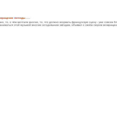
вращение легенды......
но, то, о чём мечтали многие, то, что должно взорвать французскую сцену - уже совсем б
заниматься этой музыкой многим сегодняшним звёздам, объявил о своём скором возвращен