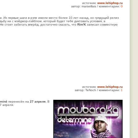
источник:
www.lehiphop.ru
автор: marseillais / комментарии:
0
. Их первые шаги в рэпе имели место более 10 лет назад, но грядущий релиз
дьбу ни с мэйджор-лэйблом, который будет тебе диктовать условия, а
е стоит забегать вперёд, достаточно сказать, что
Rim'K
записал совместную
источник:
www.lehiphop.ru
автор: TeNoch / комментарии:
1
rminé
перенесён на
27 апреля
. В
7 апреля.