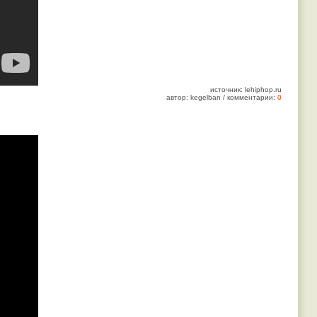
источник: lehiphop.ru
автор: kegelban / комментарии:
0