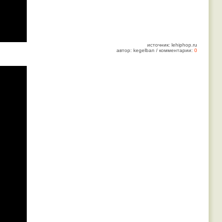
источник: lehiphop.ru
автор: kegelban / комментарии:
0