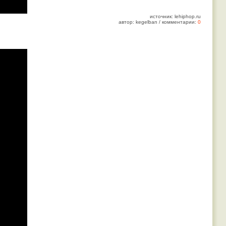
источник: lehiphop.ru
автор: kegelban / комментарии:
0