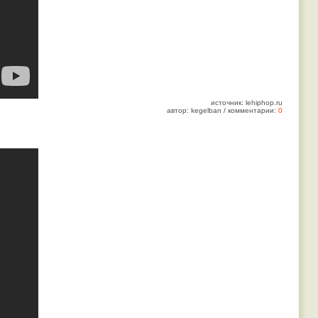
источник: lehiphop.ru
автор: kegelban / комментарии:
0