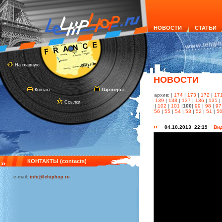
НОВОСТИ
СТАТЬИ
На главную
НОВОСТИ
Контакт
Партнеры
архив: |
174
|
173
|
172
|
17
139
|
138
|
137
|
136
|
135
|
Ссылки
|
102
|
101
|
100
|
99
|
98
|
97
56
|
55
|
54
|
53
|
52
|
51
|
5
04.10.2013 22:19
Вид
КОНТАКТЫ (contacts)
e-mail:
info@lehiphop.ru