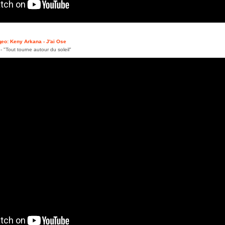
ео: Keny Arkana - J'ai Ose
"Tout tourne autour du soleil"