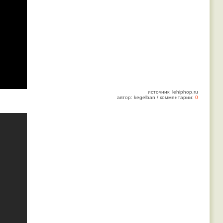
источник: lehiphop.ru
автор: kegelban / комментарии:
0