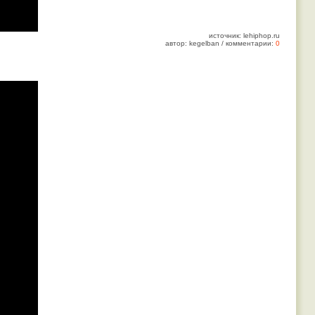
источник: lehiphop.ru
автор: kegelban / комментарии:
0