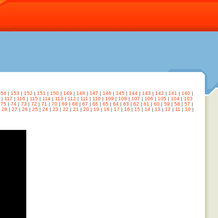
154
|
153
|
152
|
151
|
150
|
149
|
148
|
147
|
146
|
145
|
144
|
143
|
142
|
141
|
140
|
|
117
|
116
|
115
|
114
|
113
|
112
|
111
|
110
|
109
|
108
|
107
|
106
|
105
|
104
|
103
|
75
|
74
|
73
|
72
|
71
|
70
|
69
|
68
|
67
|
66
|
65
|
64
|
63
|
62
|
61
|
60
|
59
|
58
|
57
|
|
28
|
27
|
26
|
25
|
24
|
23
|
22
|
21
|
20
|
19
|
18
|
17
|
16
|
15
|
14
|
13
|
12
|
11
|
10
|