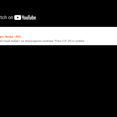
ео: Booba - RTC
который выйдет на переиздании альбома "Futur 2.0" 25-го ноября