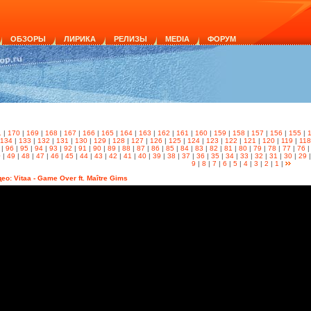
ОБЗОРЫ
ЛИРИКА
РЕЛИЗЫ
MEDIA
ФОРУМ
1
|
170
|
169
|
168
|
167
|
166
|
165
|
164
|
163
|
162
|
161
|
160
|
159
|
158
|
157
|
156
|
155
|
134
|
133
|
132
|
131
|
130
|
129
|
128
|
127
|
126
|
125
|
124
|
123
|
122
|
121
|
120
|
119
|
118
|
96
|
95
|
94
|
93
|
92
|
91
|
90
|
89
|
88
|
87
|
86
|
85
|
84
|
83
|
82
|
81
|
80
|
79
|
78
|
77
|
76
0
|
49
|
48
|
47
|
46
|
45
|
44
|
43
|
42
|
41
|
40
|
39
|
38
|
37
|
36
|
35
|
34
|
33
|
32
|
31
|
30
|
29
9
|
8
|
7
|
6
|
5
|
4
|
3
|
2
|
1
|
ео: Vitaa - Game Over ft. Maître Gims