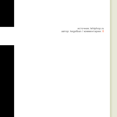
источник: lehiphop.ru
автор: kegelban / комментарии:
0