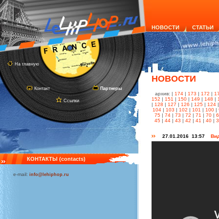
НОВОСТИ
СТАТЬИ
На главную
НОВОСТИ
Контакт
Партнеры
архив: |
174
|
173
|
172
|
1
152
|
151
|
150
|
149
|
148
|
Ссылки
|
128
|
127
|
126
|
125
|
124
104
|
103
|
102
|
101
|
100
|
75
|
74
|
73
|
72
|
71
|
70
|
45
|
44
|
43
|
42
|
41
|
40
|
27.01.2016 13:57
Вид
КОНТАКТЫ (contacts)
e-mail:
info@lehiphop.ru