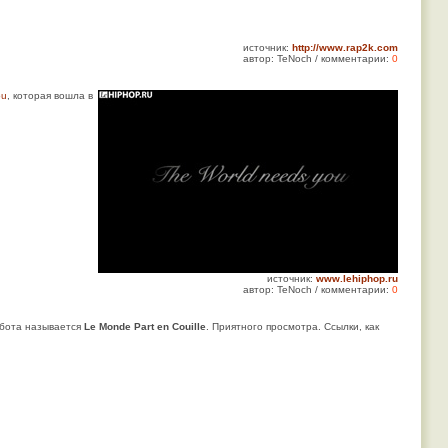
источник:
http://www.rap2k.com
автор: TeNoch / комментарии:
0
ou
, которая вошла в
источник:
www.lehiphop.ru
автор: TeNoch / комментарии:
0
абота называется
Le Monde Part en Couille
. Приятного просмотра. Ссылки, как