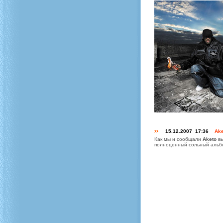
15.12.2007 17:36
Ake
Как мы и сообщали
Aketo
вы
полноценный сольный альбо