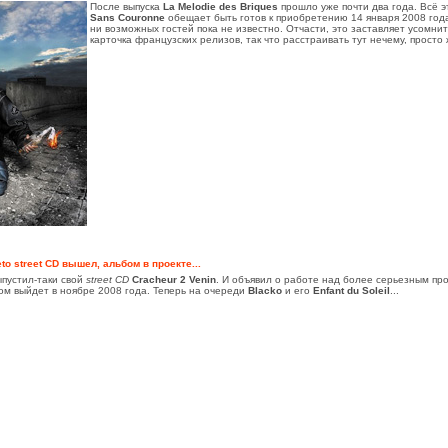
После выпуска
La Melodie des Briques
прошло уже почти два года. Всё 
Sans Couronne
обещает быть готов к приобретению 14 января 2008 года
ни возможных гостей пока не известно. Отчасти, это заставляет усомни
карточка французских релизов, так что расстраивать тут нечему, просто
to street CD вышел, альбом в проекте...
пустил-таки свой
street CD
Cracheur 2 Venin
. И объявил о работе над более серьезным про
м выйдет в ноябре 2008 года. Теперь на очереди
Blacko
и его
Enfant du Soleil
...