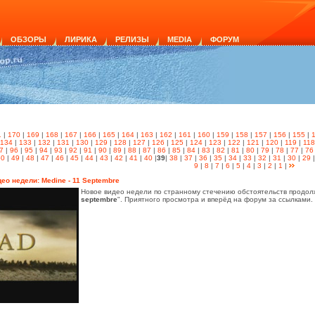
ОБЗОРЫ
ЛИРИКА
РЕЛИЗЫ
MEDIA
ФОРУМ
1
|
170
|
169
|
168
|
167
|
166
|
165
|
164
|
163
|
162
|
161
|
160
|
159
|
158
|
157
|
156
|
155
|
134
|
133
|
132
|
131
|
130
|
129
|
128
|
127
|
126
|
125
|
124
|
123
|
122
|
121
|
120
|
119
|
118
7
|
96
|
95
|
94
|
93
|
92
|
91
|
90
|
89
|
88
|
87
|
86
|
85
|
84
|
83
|
82
|
81
|
80
|
79
|
78
|
77
|
76
50
|
49
|
48
|
47
|
46
|
45
|
44
|
43
|
42
|
41
|
40
|
39
|
38
|
37
|
36
|
35
|
34
|
33
|
32
|
31
|
30
|
29
9
|
8
|
7
|
6
|
5
|
4
|
3
|
2
|
1
|
ео недели: Medine - 11 Septembre
Новое видео недели по странному стечению обстоятельств продол
septembre
". Приятного просмотра и вперёд на форум за ссылками.