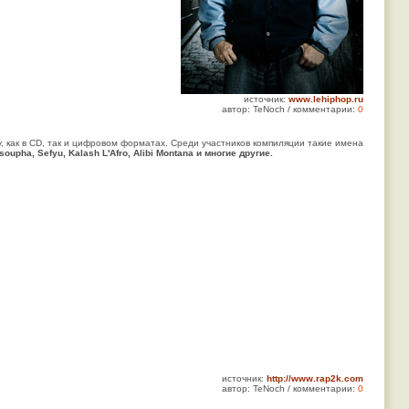
источник:
www.lehiphop.ru
автор: TeNoch / комментарии:
0
, как в CD, так и цифровом форматах. Среди участников компиляции такие имена
soupha
,
Sefyu
,
Kalash L'Afro
,
Alibi Montana
и многие другие.
источник:
http://www.rap2k.com
автор: TeNoch / комментарии:
0