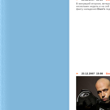
В минувший вторник, вечер
нескольких недель и на сей
факту нападения
Diam's
под
23.12.2007 15:08
Sin