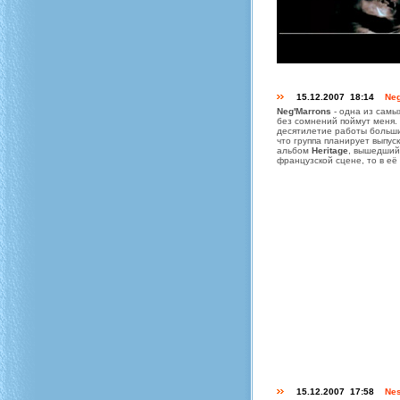
15.12.2007 18:14
Neg
Neg'Marrons
- одна из самы
без сомнений поймут меня. 
десятилетие работы больши
что группа планирует выпу
альбом
Heritage
, вышедший 
французской сцене, то в её
15.12.2007 17:58
Nes