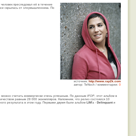
человек преследовал её в течение
акси скрылась от злоумышленника. По
источник:
http://www.rap2k.com
автор: TeNoch / комментарии:
0
ас можно считать коммерчески очень успешным. По данным
IFOP
, этот альбом в
личеством равным 28 000 экземпляров. Напомним, что релиз состоялся 10
бного результата в этом году. Первыми двумя были альбом
LIM
'а -
Delinquant
и