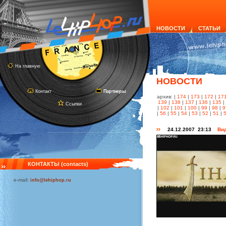
НОВОСТИ
СТАТЬИ
На главную
НОВОСТИ
Контакт
Партнеры
архив: |
174
|
173
|
172
|
17
139
|
138
|
137
|
136
|
135
|
Ссылки
|
102
|
101
|
100
|
99
|
98
|
9
|
56
|
55
|
54
|
53
|
52
|
51
|
24.12.2007 23:13
Вид
КОНТАКТЫ (contacts)
e-mail:
info@lehiphop.ru