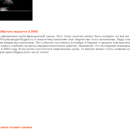
'Marrons вернутся в 2008
х фееричных групп французской сцены. Этот тезис конечно может быть оспорен, но всё же 
Потрясающая бодрость и энергетика наполняет всё творчество этого коллектива. Надо отме
м живым выступлением. Это событие состоялось в ноябре в Париже и прошло в великолеп
ск нового альбома на весну (предположительно апрель). Напомним, что последним команд
в 2003 году. Если релиз состоится в намеченные сроки, то вполне может стать главным с
 раггареггейдансхолл части точно!
sbeal готовит альбом