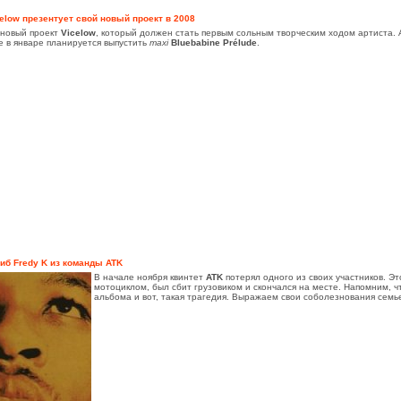
elow презентует свой новый проект в 2008
я новый проект
Vicelow
, который должен стать первым сольным творческим ходом артиста.
е в январе планируется выпустить
maxi
Bluebabine Prélude
.
иб Fredy K из команды ATK
В начале ноября квинтет
ATK
потерял одного из своих участников. Э
мотоциклом, был сбит грузовиком и скончался на месте. Напомним, 
альбома и вот, такая трагедия. Выражаем свои соболезнования семь