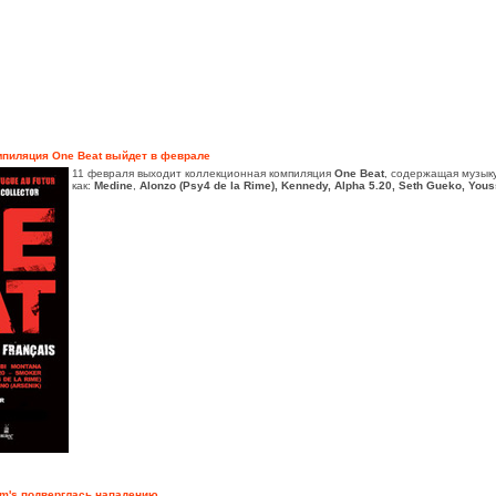
мпиляция One Beat выйдет в феврале
11 февраля выходит коллекционная компиляция
One Beat
, содержащая музыку
как:
Medine
,
Alonzo
(
Psy4 de la Rime
),
Kennedy
,
Alpha 5.20
,
Seth Gueko
,
Yous
am's подверглась нападению