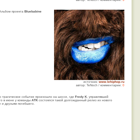
 Альбом проекта
Bluebabine
источник:
www.lehiphop.ru
автор: TeNoch / комментарии:
0
то трагическое событие произошло на шоссе, где
Fredy K
, управлявший
что в июне у команды
AТK
состоялся такой долгожданный релиз их нового
е и друзьям погибшего.