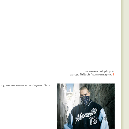
источник: lehiphop.ru
автор: TeNoch / комментарии:
8
, с удовольствием и сообщаем.
Sat
-