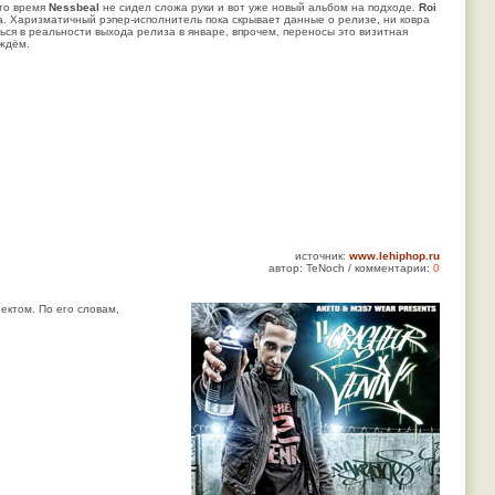
это время
Nessbeal
не сидел сложа руки и вот уже новый альбом на подходе.
Roi
. Харизматичный рэпер-исполнитель пока скрывает данные о релизе, ни ковра
ться в реальности выхода релиза в январе, впрочем, переносы это визитная
 ждём.
источник:
www.lehiphop.ru
автор: TeNoch / комментарии:
0
ектом. По его словам,