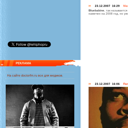
23.12.2007 16:29
Vic
Bluebabine
, так называетс
намечен на 2008 год, но уж
РЕКЛАМА
На сайте
doctorfm.ru
все для медиков.
23.12.2007 16:06
Пог