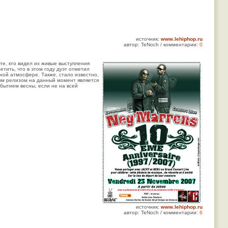
источник:
www.lehiphop.ru
автор: TeNoch / комментарии:
0
те, кто видел их живые выступления
тить, что в этом году дуэт отметил
ной атмосфере. Также, стало известно,
ным релизом на данный момент является
обытием весны, если не на всей
источник:
www.lehiphop.ru
автор: TeNoch / комментарии:
6