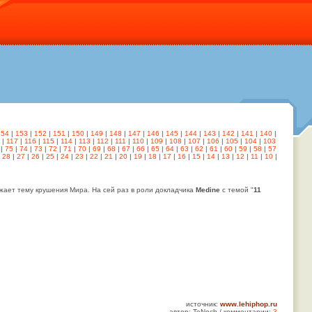
154
|
153
|
152
|
151
|
150
|
149
|
148
|
147
|
146
|
145
|
144
|
143
|
142
|
141
|
140
|
|
117
|
116
|
115
|
114
|
113
|
112
|
111
|
110
|
109
|
108
|
107
|
106
|
105
|
104
|
103
|
75
|
74
|
73
|
72
|
71
|
70
|
69
|
68
|
67
|
66
|
65
|
64
|
63
|
62
|
61
|
60
|
59
|
58
|
57
|
28
|
27
|
26
|
25
|
24
|
23
|
22
|
21
|
20
|
19
|
18
|
17
|
16
|
15
|
14
|
13
|
12
|
11
|
10
|
жает тему крушения Мира. На сей раз в роли докладчика
Medine
с темой "
11
источник:
www.lehiphop.ru
автор: TeNoch / комментарии:
3