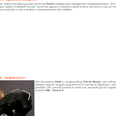
ом, известная французская артистка
Diam's
подверглась нападению злоумышленника. Этот 
 раз вышел в прямой контакт. Артистке удалось избежать физического контакта и она на т
ала жалобу и уже в четверг злоумышленник был пойман.
ik - продажи растут...
Третий альбом
Sinik
'a, названный
Le Toit du Monde
, уже сейч
первую неделю продаж поднялся на 5 строчку во Франции с ко
декабря. Это третий альбом в стиле рэп, который достиг подо
альбом
IAM
-
Saison 5
.