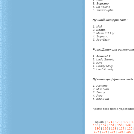
2. Sinik
3. Soprano
4. La Fouine
5. Youssoupha
Лучший концерт года:
1. IAM
2. Booba
3. Mafia K'1 Fry
4. Soprano
5. JoeyStarr
Рагга/Дансхолл исполните
1. Admiral T
2. Lady Sweety
3. Krys
4. Daddy Mory
5. Lord Kossity
Лучший граффитчик года
1. Alexone
2. Miss Van
3. Zenoy
4. Acre
5. Noe-Two
Кроме того приза удостоил
архив: |
174
|
173
|
172
|
1
153
|
152
|
151
|
150
|
149
|
130
|
129
|
128
|
127
|
126
107
|
106
|
105
|
104
|
103