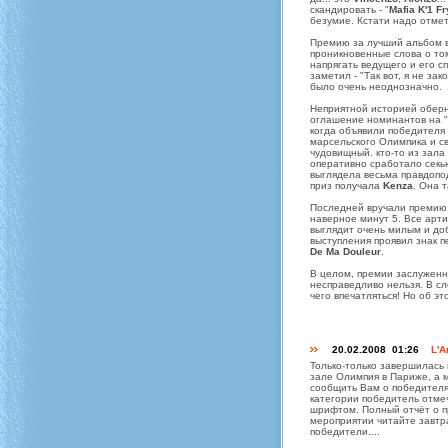
скандировать - "
Mafia K'1 Fr
безумие. Кстати надо отмет
Премию за лучший альбом 
проникновенные слова о том
напрягать ведущего и его с
заметил - "Так вот, я не за
было очень неоднозначно.
Неприятной историей оберн
оглашение номинантов на "о
когда объявили победителя 
марсельского Олимпика и с
чудовищный. кто-то из зала
оперативно сработало секью
выглядела весьма правдопод
приз получала
Kenza
. Она 
Последней вручали премию
наверное минут 5. Все арти
выглядит очень милым и доб
выступления проявил знак 
De Ma Douleur
.
В целом, премии заслуженно
несправедливо нельзя. В сл
чего впечатляться! Но об эт
20.02.2008 01:26
L'A
Только-только завершилась
зале Олимпия в Париже, а 
сообщить Вам о победителя
категории победитель отм
шрифтом. Полный отчёт о
мероприятии читайте завтра
победители....