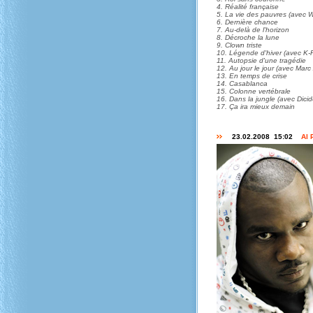
4. Réalité française
5. La vie des pauvres (avec W
6. Dernière chance
7. Au-delà de l'horizon
8. Décroche la lune
9. Clown triste
10. Légende d'hiver (avec K-
11. Autopsie d'une tragédie
12. Au jour le jour (avec Marc
13. En temps de crise
14. Casablanca
15. Colonne vertébrale
16. Dans la jungle (avec Dici
17. Ça ira mieux demain
23.02.2008 15:02
Al 