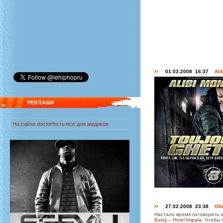
01.03.2008 16:37
Ali
РЕКЛАМА
На сайте
doctorfm.ru
все для медиков.
27.02.2008 23:38
Обн
Настало время поговорить о
Baloji – Hotel Impala
. Чтобы 