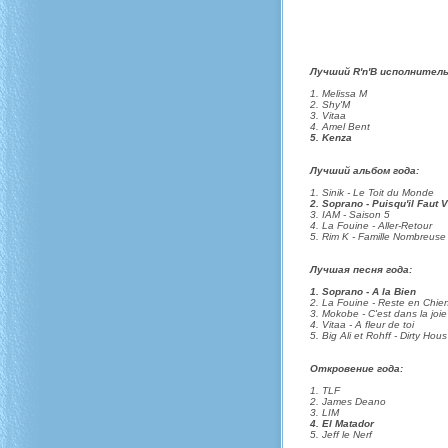
Лучший R'n'B исполнитель
1. Melissa M
2. Shy'M
3. Vitaa
4. Amel Bent
5. Kenza
Лучший альбом года:
1. Sinik - Le Toit du Monde
2. Soprano - Puisqu'il Faut V
3. IAM - Saison 5
4. La Fouine - Aller-Retour
5. Rim K - Famille Nombreuse
Лучшая песня года:
1. Soprano - A la Bien
2. La Fouine - Reste en Chie
3. Mokobe - C'est dans la joie
4. Vitaa - A fleur de toi
5. Big Ali et Rohff - Dirty Hous
Откровение года:
1. TLF
2. James Deano
3. LIM
4. El Matador
5. Jeff le Nerf