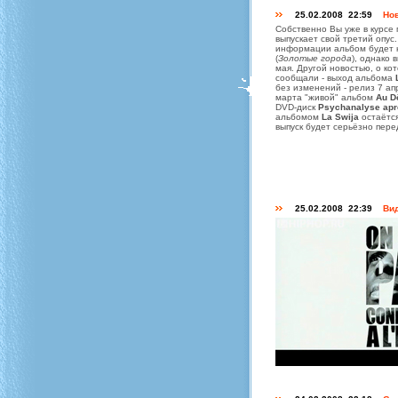
25.02.2008 22:59
Нов
Собственно Вы уже в курсе 
выпускает свой третий опус
информации альбом будет 
(
Золотые города
), однако 
мая. Другой новостью, о ко
сообщали - выход альбома
без изменений - релиз 7 ап
марта "живой" альбом
Au D
DVD-диск
Psychanalyse apr
альбомом
La Swija
остаётся
выпуск будет серьёзно пере
25.02.2008 22:39
Вид