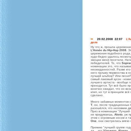
20.02.2008 22:07
L'A
деле
Ну что ж, прошла церемони
L'Année du Hip-Hop 2008
. Э
церемония подобного рода,
худо-бедно удалось посмотр
эмоции меня посетили. Нач
победителей. То, что
Sopra
номинации это, что называе
неожиданностей. Разве кто-
него пальму первенства в 
лучший альбом? Или песня?
самый лакомый кусок - ном
лучшего артиста - вообще г
приходится. Тут всё было п
конечно ожидал, что он воз
клип, но тут в принципе всё
сделано.
Много забавных моментов с
T
, он, после традиционных
разошёлся, что неловким д
Приз в номинации "Лучший
не придумаешь.
Aketo
, уж 
этом с огромным носом и т
One
, они смотрелись мягко
Премию "лучшей группе год
да... это
Vincenzo
,
Alonzo
..