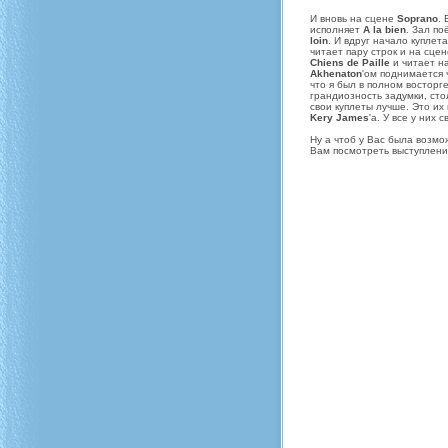
И вновь на сцене
Soprano
. 
исполняет
A la bien
. Зал п
loin
. И вдруг начало куплет
читает пару строк и на сце
Chiens de Paille
и читает н
Akhenaton
'ом поднимается
что я был в полном восторг
грандиозность задумки, сто
свои куплеты лучше. Это их
Kery James
'a. У все у них 
Ну а чтоб у Вас была возм
Вам посмотреть выступлен