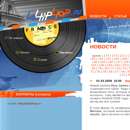
НОВОСТИ
СТАТЬИ
На главную
НОВОСТИ
Контакт
Партнеры
архив: |
174
|
173
|
172
|
1
153
|
152
|
151
|
150
|
149
|
Ссылки
130
|
129
|
128
|
127
|
126
107
|
106
|
105
|
104
|
103
80
|
79
|
78
|
77
|
76
|
75
|
51
|
50
|
49
|
48
|
47
|
46
|
4
|
21
|
2
01.03.2008 16:50
Вкр
Новый альбом
Kery James
'
сохраняется в тайне. Надо 
мощнейших хита, которые ку
КОНТАКТЫ (contacts)
интернет, тому являются п
назвать бомбой 2008 года,
месяц мы всё узнаем.
e-mail:
info@lehiphop.ru
В тоже время, по неофициа
Marrons
, который анонсиро
sacrés
. Дата релиза остаё