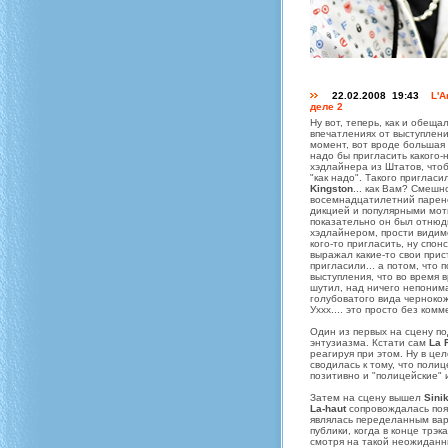
22.02.2008 19:43
L'A
деле 2
Ну вот, теперь, как и обеща
впечатлениях от выступлен
момент, вот вроде большая
надо бы пригласить какого-
хэдлайнера из Штатов, чтоб
"как надо". Такого пригласи
Kingston
... как Вам? Смешн
восемнадцатилетний паренё
дикцией и популярными мот
показательно он был отнюд
хэдлайнером, прости видим
кого-то пригласить, ну спон
выражал какие-то свои прис
пригласили... а потом, что 
выступления, что во время 
шутил, над ничего непони
голубоватого вида чернокож
Уххх.... это просто без ком
Один из первых на сцену п
энтузиазма. Кстати сам
La 
реагируя при этом. Ну в це
сводилась к тому, что поли
позитивно и "полицейские" 
Затем на сцену вышел
Sini
Lа-haut
сопровождалась по
являлась переделанным ва
публики, когда в конце трэк
смотря на такой неожиданн