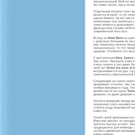
эмоциональный Sinik не про
бы также скучно, как и нес
Отдельным блоком стоит в
касается второй, то её неж
одном бикини. Ну вот как-т
композиции она ошиблась с 
такие моменты доказывают, 
французская тусовка любител
современной ипостаси.
Вслед за
Amel Bent
нa сцен
с довольно большим по числ
уже творилось полное безум
эмоционально. то что твори
здорово. Особенно это кас
С выступления
Kery James
Зал затих. Заиграла извес
очень сильно и зал даже б
свой хит
ferme les yeux et i
воспринимается на ура, то
закончилось персональной
Следующим на сцене зажи
принимают отлично. Зал та
ноябре минувшего года. Че
время спустя на сцене
Tuni
девушек, но даже девушки н
Затем в перерыве между в
покорному слуге неизвестен
стиля в угоду популярной м
известно.
Тихой сапой приближается
Впрочем хватает их ненадол
зрители быстро устают. Зал
традиционно для команды. Л
особого движения промывают
очень сильно.