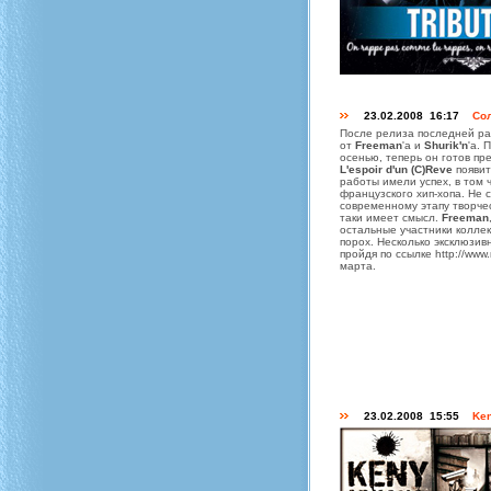
23.02.2008 16:17
Со
После релиза последней р
от
Freeman
'a и
Shurik'n
'а. 
осенью, теперь он готов п
L'espoir d'un (C)Reve
появит
работы имели успех, в том
французского хип-хопа. Не 
современному этапу творче
таки имеет смысл.
Freeman
остальные участники коллек
порох. Несколько эксклюзи
пройдя по ссылке http://ww
марта.
23.02.2008 15:55
Ken