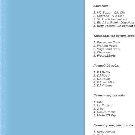
Клип года:
1. MC Solaar - Clic Clic
2. Soprano - A la Bien
3. Sinik - De tout la-haut
4. Big Ali et Rohff - Dirty Hous
5. Kery James - Le combat 
Танцевальная группа года
1. Pockemon Crew
2. Wanted Posse
3. Vagabond Crew
4. Choream
5. Figure2Style
Лучший DJ года:
1. DJ Battle
2. DJ Roc J
3. DJ Boudj
4. DJ First Mike
5. DJ Kheops
Лучшая группа года:
1. IAM
2. La Rumeur
3. 2 Bal
4. Hocus Pocus
5. Mafia K'1 Fry
Лучший рэп-артист года:
1. Keny Arkana