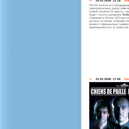
24.02.2008 22:18
Gra
После успеха его предыду
харизматичных представите
новый альбом 31 марта, спу
будет носить название
Enfa
совершить более 120 выступ
релиза он вновь отправитс
момент официально заявлен
формироваться. О новостях
23.02.2008 17:06
Chi