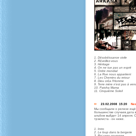
1. Désobéissance civile
2. Réveillez-vous
3. Héritage
4. On ne tue pas un esprit
5. Ordre mondial
6. La Rue nous appartient
7. Les Chemins du retour
8. Dieu créa l'Homme
9. Terre mère n'est pas à ven
10. Patcha Mama
11. Cinquième Soleil
23.02.2008 15:20
Nes
Мы сообщали о релизе ещё 
большинстве случаев дата в
альбом выйдет 14 апреля. 
трэклиста - он ниже.
1. Intro
2. Le loup dans la bergerie
3. Roi sans couronne