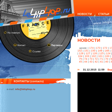
НОВОСТИ
СТАТЬИ
На главную
НОВОСТИ
Контакт
Партнеры
архив: |
174
|
173
|
172
|
1
152
|
151
|
150
|
149
|
148
|
Ссылки
|
128
|
127
|
126
|
125
|
124
104
|
103
|
102
|
101
|
100
|
75
|
74
|
73
|
72
|
71
|
70
|
45
|
44
|
43
|
42
|
41
|
40
|
31.12.2015 11:59
Вид
КОНТАКТЫ (contacts)
e-mail:
info@lehiphop.ru