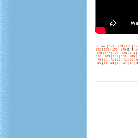
архив: |
174
|
173
|
172
|
17
152
|
151
|
150
|
149
|
148
|
1
128
|
127
|
126
|
125
|
124
|
104
|
103
|
102
|
101
|
100
|
75
|
74
|
73
|
72
|
71
|
70
|
45
|
44
|
43
|
42
|
41
|
40
|