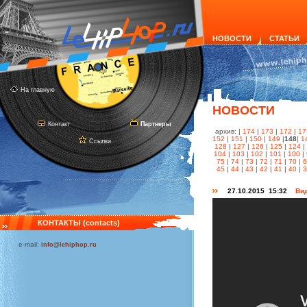
НОВОСТИ
СТАТЬИ
На главную
НОВОСТИ
Контакт
Партнеры
архив: |
174
|
173
|
172
|
17
152
|
151
|
150
|
149
|
148
|
1
Ссылки
128
|
127
|
126
|
125
|
124
|
104
|
103
|
102
|
101
|
100
|
75
|
74
|
73
|
72
|
71
|
70
|
45
|
44
|
43
|
42
|
41
|
40
|
27.10.2015 15:32
Вид
КОНТАКТЫ (contacts)
e-mail:
info@lehiphop.ru