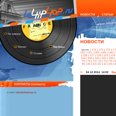
НОВОСТИ
СТАТЬИ
На главную
НОВОСТИ
Контакт
Партнеры
архив: |
174
|
173
|
172
|
17
152
|
151
|
150
|
149
|
148
|
Ссылки
|
128
|
127
|
126
|
125
|
124
104
|
103
|
102
|
101
|
100
|
75
|
74
|
73
|
72
|
71
|
70
|
45
|
44
|
43
|
42
|
41
|
40
|
04.12.2014 14:02
Вид
КОНТАКТЫ (contacts)
e-mail:
info@lehiphop.ru