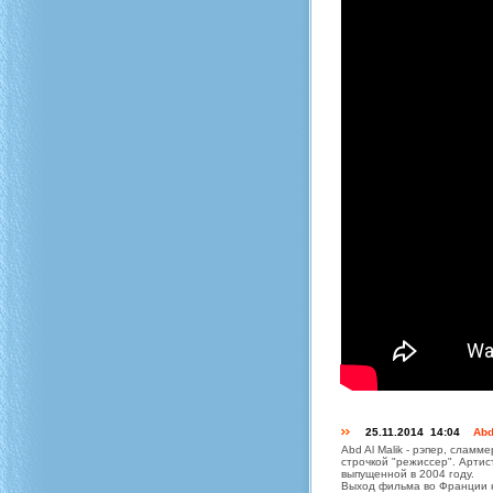
25.11.2014 14:04
Abd
Abd Al Malik - рэпер, сламм
строчкой "режиссер". Арти
выпущенной в 2004 году.
Выход фильма во Франции н