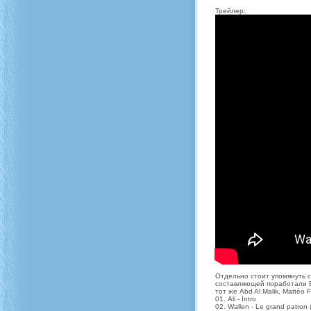
Трейлер:
Отдельно стоит упомянуть с
составляющей поработали Bila
тот же Abd Al Malik, Mattéo 
01. Ali - Intro
02. Wallen - Le grand patron 