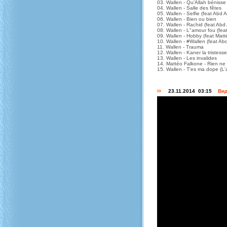
03. Wallen - Qu'Allah bénisse 
04. Wallen - Salle des fêtes
05. Wallen - Selfie (feat Abd A
06. Wallen - Bien ou bien
07. Wallen - Rachid (feat Abd 
08. Wallen - L"amour fou (feat
09. Wallen - Hobby (feat Matt
10. Wallen - #Wallen (feat Abd
11. Wallen - Trauma
12. Wallen - Kaner la tristesse
13. Wallen - Les invalides
14. Mattéo Falkone - Rien ne 
15. Wallen - T'es ma dope (L'
23.11.2014 03:15
Вид