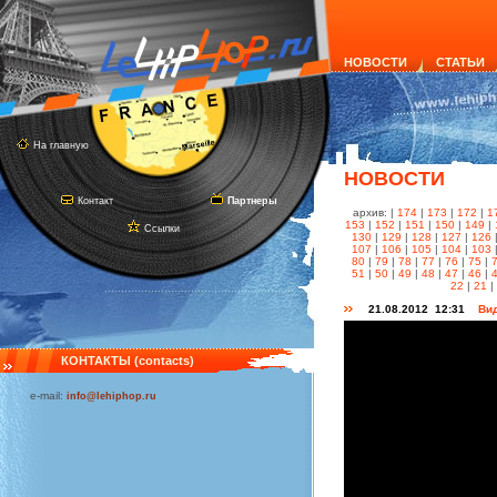
НОВОСТИ
СТАТЬИ
На главную
НОВОСТИ
Контакт
Партнеры
архив: |
174
|
173
|
172
|
1
153
|
152
|
151
|
150
|
149
|
Ссылки
130
|
129
|
128
|
127
|
126
107
|
106
|
105
|
104
|
103
80
|
79
|
78
|
77
|
76
|
75
|
51
|
50
|
49
|
48
|
47
|
46
|
22
|
21
|
21.08.2012 12:31
Вид
КОНТАКТЫ (contacts)
e-mail:
info@lehiphop.ru