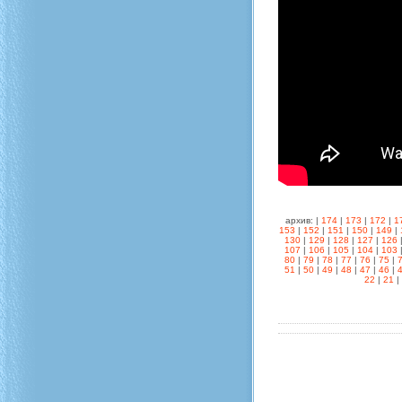
архив: |
174
|
173
|
172
|
1
153
|
152
|
151
|
150
|
149
|
130
|
129
|
128
|
127
|
126
107
|
106
|
105
|
104
|
103
80
|
79
|
78
|
77
|
76
|
75
|
51
|
50
|
49
|
48
|
47
|
46
|
22
|
21
|