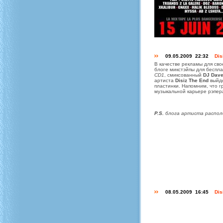
09.05.2009 22:32
Dis
В качестве рекламы для сво
блоге микстэйпы для беспл
CD1
, смиксованный
DJ Dave
артиста
Disiz The End
выйд
пластинки. Напомним, что 
музыкальной карьере рэпер
P.S.
блога артиста распол
08.05.2009 16:45
Dis