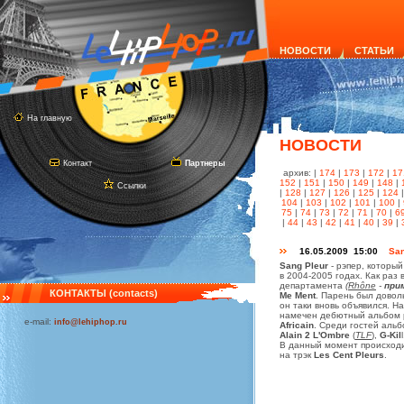
НОВОСТИ
СТАТЬИ
На главную
НОВОСТИ
Контакт
Партнеры
архив: |
174
|
173
|
172
|
17
152
|
151
|
150
|
149
|
148
|
Ссылки
|
128
|
127
|
126
|
125
|
124
104
|
103
|
102
|
101
|
100
|
75
|
74
|
73
|
72
|
71
|
70
|
6
|
44
|
43
|
42
|
41
|
40
|
39
|
16.05.2009 15:00
San
Sang Pleur
- рэпер, которы
в 2004-2005 годах. Как раз
департамента
(
Rhône
-
при
КОНТАКТЫ (contacts)
Me Ment
. Парень был довол
он таки вновь объявился. Н
намечен дебютный альбом 
e-mail:
info@lehiphop.ru
Africain
. Среди гостей аль
Alain 2 L'Ombre
(
TLF
),
G-Kil
В данный момент происходи
на трэк
Les Cent Pleurs
.