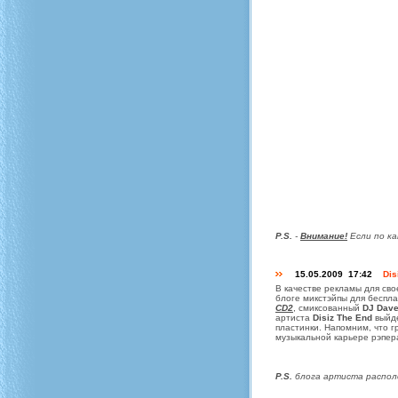
P.S.
-
Внимание!
Если по ка
15.05.2009 17:42
Dis
В качестве рекламы для сво
блоге микстэйпы для беспл
CD2
, смиксованный
DJ Dave
артиста
Disiz The End
выйд
пластинки. Напомним, что 
музыкальной карьере рэпер
P.S.
блога артиста распол