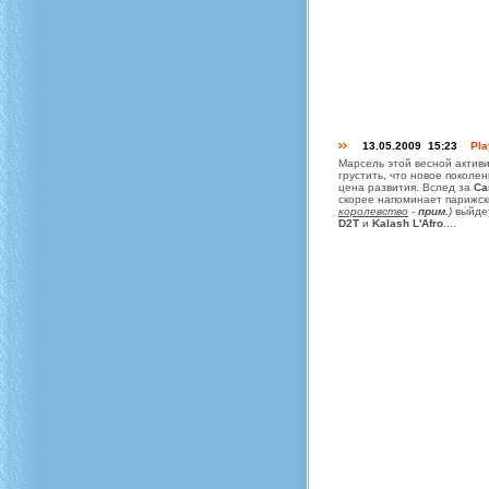
13.05.2009 15:23
Pla
Марсель этой весной активи
грустить, что новое поколен
цена развития. Вслед за
Ca
скорее напоминает парижски
королевство
-
прим.
)
выйд
D2T
и
Kalash L'Afro
....