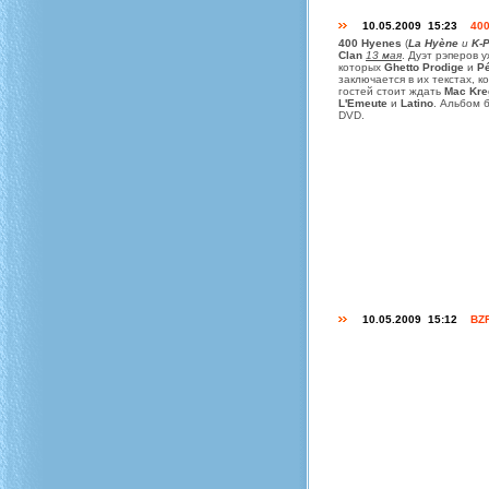
10.05.2009 15:23
40
400 Hyenes
(
La Hyène
и
K-
Clan
13 мая
. Дуэт рэперов 
которых
Ghetto Prodige
и
Pé
заключается в их текстах, 
гостей стоит ждать
Mac Kre
L'Emeute
и
Latino
. Альбом б
DVD.
10.05.2009 15:12
BZR