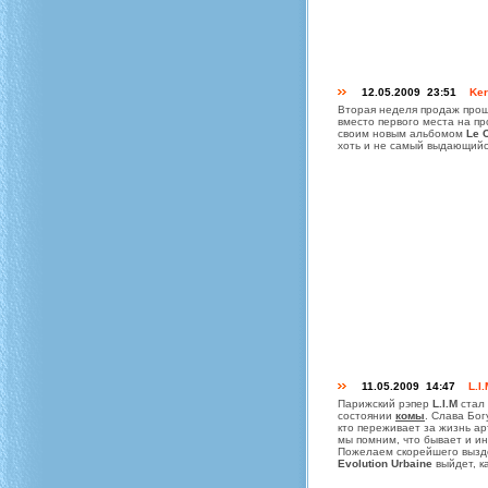
12.05.2009 23:51
Ker
Вторая неделя продаж про
вместо первого места на п
своим новым альбомом
Le 
хоть и не самый выдающийс
11.05.2009 14:47
L.I
Парижский рэпер
L.I.M
стал 
состоянии
комы
. Слава Бог
кто переживает за жизнь ар
мы помним, что бывает и и
Пожелаем скорейшего выз
Evolution Urbaine
выйдет, к