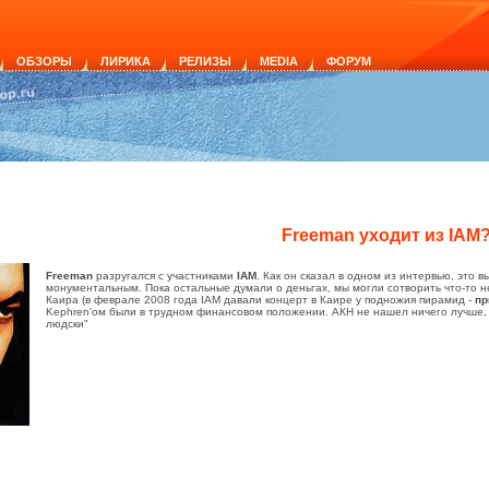
ОБЗОРЫ
ЛИРИКА
РЕЛИЗЫ
MEDIA
ФОРУМ
Freeman уходит из IAM
Freeman
разругался с участниками
IAM
. Как он сказал в одном из интервью, это
монументальным. Пока остальные думали о деньгах, мы могли сотворить что-то н
Каира (в феврале 2008 года IAM давали концерт в Каире у подножия пирамид -
пр
Kephren'ом были в трудном финансовом положении. АКН не нашел ничего лучше, че
людски"