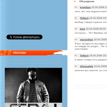
Обсуждение:
kegelban
15.04.2009 2
хохо, вот она поднаготная
TeNoch
15.04.2009 23:
вообще говоря странно это.
baja
16.04.2009 06:33
Согласен... Чет Фриман спл
marseillais
16.04.2009
Я вот неспроста поставил 
он никуда не уходит... Но 
участников.
РЕКЛАМА
TeNoch
16.04.2009 18:
в твоих словах есть рацион
Alimaudgik
19.04.2009
конечно же сплетня. за сто