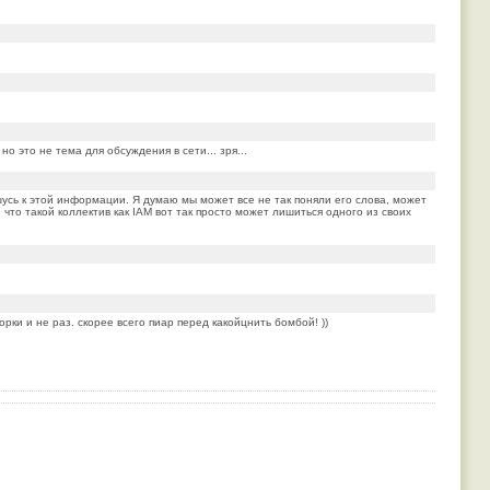
о это не тема для обсуждения в сети... зря...
шусь к этой информации. Я думаю мы может все не так поняли его слова, может
, что такой коллектив как IAM вот так просто может лишиться одного из своих
орки и не раз. скорее всего пиар перед какойцнить бомбой! ))