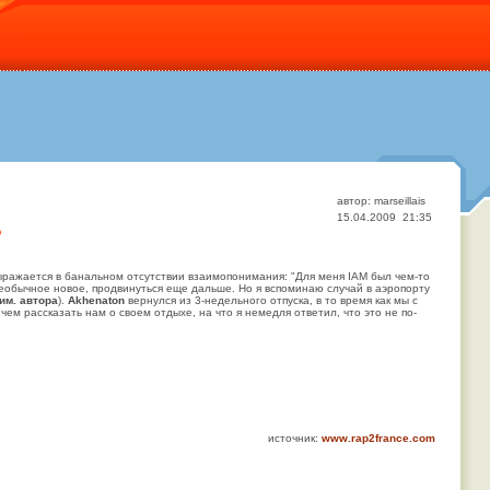
автор: marseillais
15.04.2009 21:35
?
 выражается в банальном отсутствии взаимопонимания: "Для меня IAM был чем-то
еобычное новое, продвинуться еще дальше. Но я вспоминаю случай в аэропорту
им. автора
).
Akhenaton
вернулся из 3-недельного отпуска, в то время как мы с
м рассказать нам о своем отдыхе, на что я немедля ответил, что это не по-
источник:
www.rap2france.com