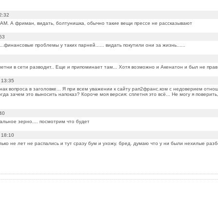
2:32
 IAM. А фриман, видать, болтунишка, обычно такие вещи прессе не рассказывают
53
..финансовые проблемы у таких парней...... видать покутили они за жизнь......
етни в сети разводит.. Еще и припоминает там... Хотя возможно и Акенатон и был не прав н
 13:35
знак вопроса в заголовке... Я при всем уважении к сайту рап2франс.ком с недоверием отно
тогда зачем это выносить напоказ? Короче моя версия: сплетня это всё... Не могу я поверить
40
альное зерно.... посмотрим что будет
 18:10
лько не лет не распались и тут сразу бум и ухожу. бред. думаю что у ни были нехилые разб