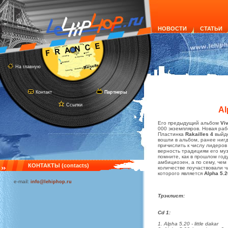
НОВОСТИ
СТАТЬИ
На главную
Контакт
Партнеры
Ссылки
Al
Его предыдущий альбом
Viv
000 экземпляров. Новая ра
Пластинка
Rakailles 4
выйде
вошли в альбом, ранее ниг
причислить к числу лидеров
верность традициям его муз
помните, как в прошлом го
амбициозен, а по сему, чем
КОНТАКТЫ (contacts)
количестве поучаствовали 
которого является
Alpha 5.2
e-mail:
info@lehiphop.ru
Трэклист:
Cd 1:
1. Alpha 5.20 - little dakar