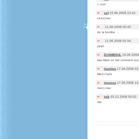
c cool
sef
15.06.2008 23:42
cicicicmer
11.06.2008 00:45
de la bombe
11.06.2008 02:54
yeah
DJAMBOUL
16.06.2008
siisi Mais on fait comment
hamitou
17.06.2008 01
Merci l'ami
moussa
17.06.2008 13
merci mec
loik
03.12.2008 00:02
sisi