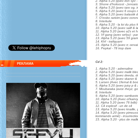
2. Alpha 5.20 (qvec iron sy0 - 
3. Shone d'holocost - j'encais
4. Alpha 5.20 (avec taro og, 
5. Alpha 5.20 (avec 6 coups m
6. Alpha 5.20 (avec balastik 
7. O'rosko raricim (avec corone
8. Interlude
9. Alpha 5.20 - la loi du plus f
10. Alpha 5.20 (avec salif & 
11. Alpha 5.20 (avec a2s et h
12. Vf gang (avec sefyu) - pa
13. Alpha 5.20 (avec 59 gramm
14. Khf - trafiquant
15. Alpha 5.20 (avec rr, cerval
16. Pepkal - 78 trop dare
Cd 2:
РЕКЛАМА
1. Alpha 5.20 - adrenaline
2. Alpha 5.20 (avec malik bl
3. Alpha 5.20 (avec deeda, d
4. Alpha 5.20 (avec skaner & si
5. Larsen (Avec 1fernal & boo
6. Alpha 5.20 (avec juicy p & 
7. Moubaraka (avce rheyz, gon
8. Interlude
9. Alpha 5.20 (avec sambastos
10. Alpha 5.20 (Avec ol'kainry
11. Alpha 5.20 (avec 76 bdb) -
12. C4 explosif - un de c4
13. Alpha 5.20 (avec knaille, 
14. Alpha 5.20 (avec pimouss,
kommando armé) - insurrectio
15. Alpha 5.20 - plus de maill