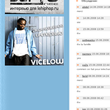
Обсуждение:
abdel
14.06.2008 14:1
merci
14.06.2008 14:28
sisi
15.06.2008 13:59
thx
sethgueko
15.06.2008 
thx la famille
narmey
15.06.2008 18
yes
ya2s
15.06.2008 22:44
commen on fait pour telecha
farid
08.06.2008 14:24
merci
08.06.2008 18:38
thx
09.06.2008 06:42
thx
jon
10.06.2008 01:26