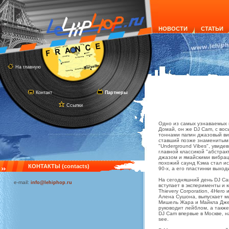
НОВОСТИ
СТАТЬИ
На главную
Контакт
Партнеры
Ссылки
Одно из самых узнаваемых 
Домай, он же DJ Cam, с во
тоннами папин джазовый ви
ставший позже знаменитым 
"Underground Vibes", увидев
главной классикой "абстрак
джазом и ямайскими вибрац
похожий саунд Кэма стал и
КОНТАКТЫ (contacts)
90-х, а его пластинки вых
На сегодняшний день DJ C
e-mail:
info@lehiphop.ru
вступает в эксперименты и
Thievery Corporation, 4Her
Алена Сушона, выпускает м
Мишель Жара и Майкла Дже
руководит лейблом, а также
DJ Cam впервые в Москве, 
see.