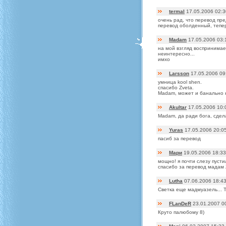
termal
17.05.2006 02:3
очень рад, что перевод пр
перевод оболденный, тепер
Madam
17.05.2006 03:
на мой взгляд воспринимает
неинтересно...
имхо
Larsson
17.05.2006 09
умница kool shen.
спасибо Zveta.
Madam, может и банально но
Akultar
17.05.2006 10:
Madam, да ради бога, сделай
Yuras
17.05.2006 20:0
пасиб за перевод
Мари
19.05.2006 18:33
мощно! я почти слезу пусти
спасибо за перевод мадам 
Lutha
07.06.2006 18:4
Светка еще мадмуазель... Т
FLanDeR
23.01.2007 0
Круто палюбому 8)