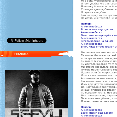
Мне останутся воспоминани
И твоя улыбка, что застыла 
Я не могу больше, я так бо
С каждым днем я убиваю се
Но время я не убью
Там, наверху, ты это чувств
Но детка, мне так тебя не х
Припев:
Ангел в небесах
Боже, прими еще одного
Ангел в небесах
Виви, вместо «прощай» я г
Ангел в небесах
Теперь больше на одного
Ангел в небесах
Виви, лишь о тебе плачет м
Мы делали все вместе - ты и
РЕКЛАМА
Ты готова была всегда свой 
если чувствовала, что зады
Ты готова была убить за ме
Ты достала бы даже луну, п
Мы вместе взрослели, разв
Плохие моменты вместе пе
И даже если бы мы расстал
И мы на все плевали – вот 
А помнишь как мы смеялись,
Как мы молчали, и в те мо
И мы друг другом насыщали
Да, настолько я был тобой,
И наши близкие все видели
Ты была моя жизнь, моё сер
Моя галлюцинация, наркоти
Теперь я время убиваю, а ты
Я знаю, детка, но мне так т
Припев:
Ангел в небесах
Боже, прими еще одного
Ангел в небесах