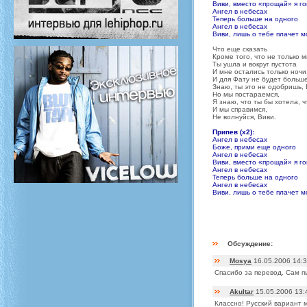
Виви, вместо «прощай» я г
Ангел в небесах
Теперь больше на одного
Ангел в небесах
Виви, лишь о тебе плачет м
Что еще сказать
Кроме того, что не только м
Ты ушла и вокруг пустота
И мне остались только ночи
И для Фату не будет больш
Знаю, ты это не одобришь, 
Но мы постараемся,
Я знаю, что ты бы хотела, 
И мы справимся,
Не волнуйся, Виви.
Припев (x2):
Ангел в небесах
Боже, прими еще одного
Ангел в небесах
Виви, вместо «прощай» я г
Ангел в небесах
Теперь больше на одного
Ангел в небесах
Виви, лишь о тебе плачет м
Обсуждение:
Mosya
16.05.2006 14:
Спасибо за перевод. Сам п
Akultar
15.05.2006 13:
Классно! Русский вариант 