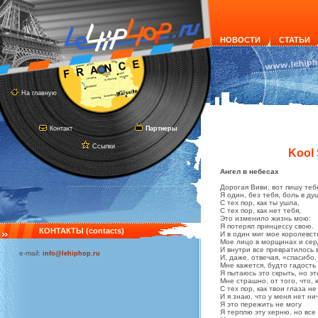
НОВОСТИ
СТАТЬИ
На главную
Контакт
Партнеры
Ссылки
Kool 
Ангел в небесах
Дорогая Виви, вот пишу теб
Я один, без тебя, боль в душ
С тех пор, как ты ушла,
С тех пор, как нет тебя,
Это изменило жизнь мою:
Я потерял принцессу свою.
КОНТАКТЫ (contacts)
И в один миг мое королевств
Мое лицо в морщинах и серд
И внутри все превратилось в
e-mail:
info@lehiphop.ru
И, даже, отвечая, «спасибо,
Мне кажется, будто гадость 
Я пытаюсь это скрыть, но эт
Мне страшно, от того, что, 
С тех пор, как твои глаза н
И я знаю, что у меня нет ни
Я это пережить не могу
Я терплю эту херню, но все 