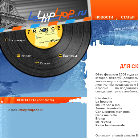
НОВОСТИ
СТАТЬИ
На главную
Контакт
Партнеры
Ссылки
ДЛЯ СК
06-го февраля 2006 года
ух
которая, пожалуй, добилась
занимающихся французским 
лишним! Мы представляем В
альбома... ...мы продолжае
следующих треков альбома:
Introduction
КОНТАКТЫ (contacts)
La boulette
Ma France a moi
Jeune demoiselle
e-mail:
info@lehiphop.ru
Car tu portes mon nom
Dans ma bulle
Big up
Me revoila
Petite banlieusarde
Ознакомительный sampler В