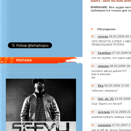
Diam's - Dans ma bulle pro
ВНИМАНИЕ: Все аудио мате
публикуются только для о
Обсуждение:
serega
24.02.2006 00:
ЭТО ПРОСТО СУПЕР У МЕН
ПРИКОЛЬНАЯ ГРУППА
kegelban
27.02.2006 0
это не группа, это одна ед
РЕКЛАМА
niwawa
08.03.2006 18
excelent album jadore!!!!!!
kiss tt lmonde!
isa
Eka
06.05.2006 17:00
*убегает покупать*
lolo_du_91
24.05.2006
Oue' Diam's en force!!!
аселька
10.11.2006 21
альбом-супер!и певица тоже
zzazamia
27.01.2007 1
moi je kiff de Jeune Demoiselle