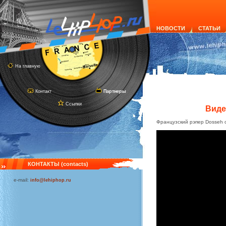
НОВОСТИ
СТАТЬИ
На главную
Контакт
Партнеры
Ссылки
Видео
Французский рэпер Dosseh с
КОНТАКТЫ (contacts)
e-mail:
info@lehiphop.ru