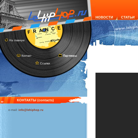
НОВОСТИ
СТАТЬИ
На главную
Контакт
Партнеры
Ссылки
КОНТАКТЫ (contacts)
e-mail:
info@lehiphop.ru