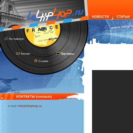
НОВОСТИ
СТАТЬИ
На главную
Контакт
Партнеры
Ссылки
КОНТАКТЫ (contacts)
e-mail:
info@lehiphop.ru