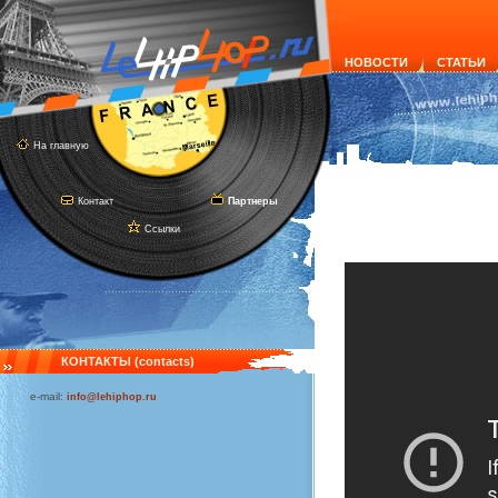
НОВОСТИ
СТАТЬИ
На главную
Контакт
Партнеры
Ссылки
КОНТАКТЫ (contacts)
e-mail:
info@lehiphop.ru