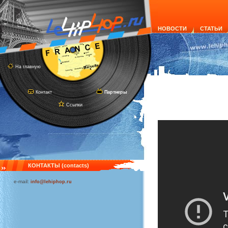
НОВОСТИ
СТАТЬИ
На главную
Контакт
Партнеры
Ссылки
КОНТАКТЫ (contacts)
e-mail:
info@lehiphop.ru