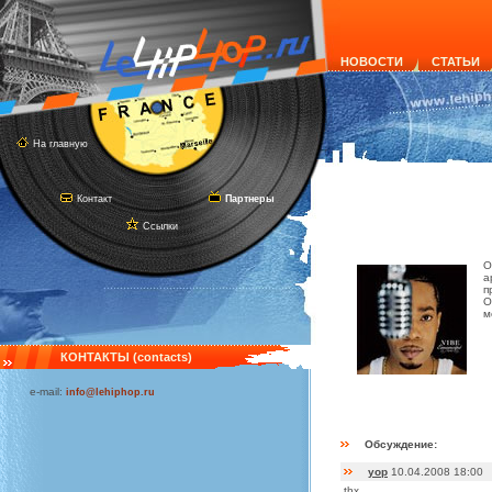
НОВОСТИ
СТАТЬИ
На главную
Контакт
Партнеры
Ссылки
О
а
п
О
м
КОНТАКТЫ (contacts)
e-mail:
info@lehiphop.ru
Обсуждение:
yop
10.04.2008 18:00
thx