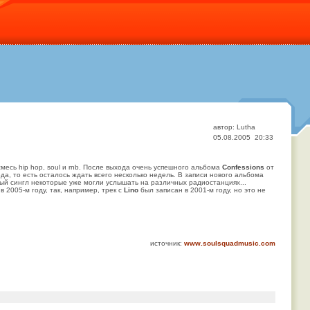
автор: Lutha
05.08.2005 20:33
смесь hip hop, soul и rnb. После выхода очень успешного альбома
Confessions
от
да, то есть осталось ждать всего несколько недель. В записи нового альбома
ный сингл некоторые уже могли услышать на различных радиостанциях...
 2005-м году, так, например, трек с
Lino
был записан в 2001-м году, но это не
источник:
www.soulsquadmusic.com