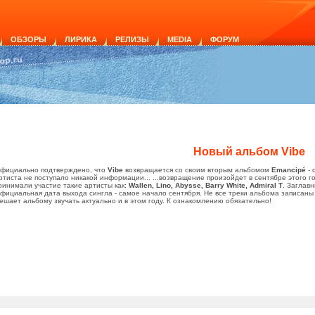
ОБЗОРЫ
ЛИРИКА
РЕЛИЗЫ
MEDIA
ФОРУМ
Новый альбом Vibe
фициально подтверждено, что
Vibe
возвращается со своим вторым альбомом
Emancipé
- 
ртиста не поступало никакой информации... ...возвращение произойдет в сентябре этого го
ринимали участие такие артисты как:
Wallen, Lino, Abysse, Barry White, Admiral T
. Заглав
фициальная дата выхода сингла - самое начало сентября. Не все треки альбома записаны в
ешает альбому звучать актуально и в этом году. К ознакомлению обязательно!