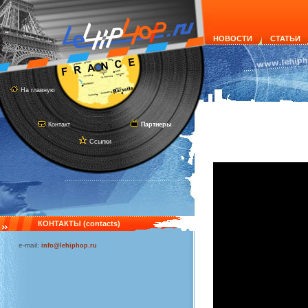
НОВОСТИ
СТАТЬИ
На главную
Контакт
Партнеры
Ссылки
КОНТАКТЫ (contacts)
e-mail:
info@lehiphop.ru