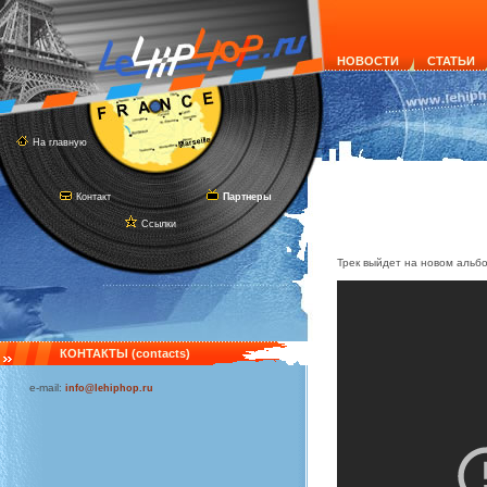
НОВОСТИ
СТАТЬИ
На главную
Контакт
Партнеры
Ссылки
Трек выйдет на новом альбоме
КОНТАКТЫ (contacts)
e-mail:
info@lehiphop.ru