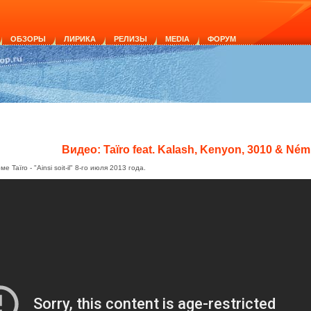
ОБЗОРЫ
ЛИРИКА
РЕЛИЗЫ
MEDIA
ФОРУМ
Видео: Taïro feat. Kalash, Kenyon, 3010 & Né
 Taïro - "Ainsi soit-il" 8-го июля 2013 года.