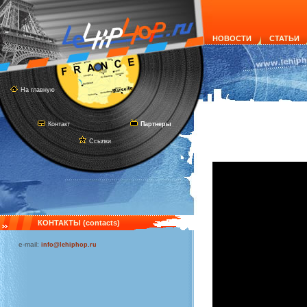
НОВОСТИ
СТАТЬИ
На главную
Контакт
Партнеры
Ссылки
КОНТАКТЫ (contacts)
e-mail:
info@lehiphop.ru