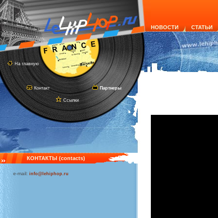
НОВОСТИ
СТАТЬИ
На главную
Контакт
Партнеры
Ссылки
КОНТАКТЫ (contacts)
e-mail:
info@lehiphop.ru