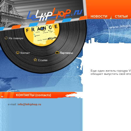
НОВОСТИ
СТАТЬИ
На главную
Контакт
Партнеры
Ссылки
Еще один житель городка Vi
обещает выпустить свой вт
КОНТАКТЫ (contacts)
e-mail:
info@lehiphop.ru