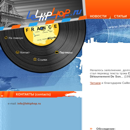
НОВОСТИ
СТАТЬИ
На главную
Контакт
Партнеры
Ссылки
Началось заполнение, долг
стал перевод текста трэка
C
Détournement De Son...
(199
Читаем
и благодарим Cailler
КОНТАКТЫ (contacts)
e-mail:
info@lehiphop.ru
Обсуждение: