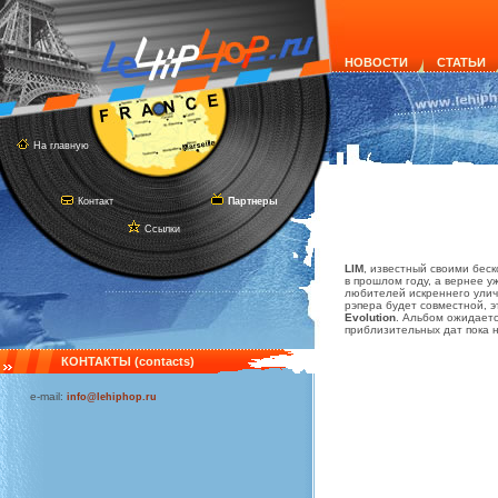
НОВОСТИ
СТАТЬИ
На главную
Контакт
Партнеры
Ссылки
LIM
, известный своими бес
в прошлом году, а вернее у
любителей искреннего ули
рэпера будет совместной, э
Evolution
. Альбом ожидаетс
приблизительных дат пока 
КОНТАКТЫ (contacts)
e-mail:
info@lehiphop.ru